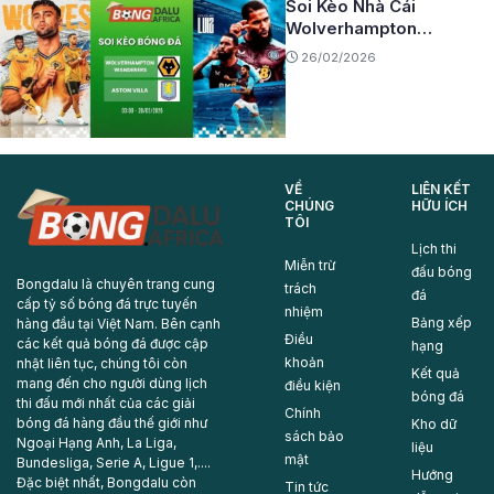
Soi Kèo Nhà Cái
Wolverhampton
Wanderers Vs Aston
26/02/2026
Villa – NHA, 28/02/2026
VỀ
LIÊN KẾT
CHÚNG
HỮU ÍCH
TÔI
Lịch thi
Miễn trừ
đấu bóng
Bongdalu là chuyên trang cung
trách
đá
cấp tỷ số bóng đá trực tuyến
nhiệm
Bảng xếp
hàng đầu tại Việt Nam. Bên cạnh
Điều
các kết quả bóng đá được cập
hạng
khoản
nhật liên tục, chúng tôi còn
Kết quả
mang đến cho người dùng lịch
điều kiện
bóng đá
thi đấu mới nhất của các giải
Chính
bóng đá hàng đầu thế giới như
Kho dữ
sách bảo
Ngoại Hạng Anh, La Liga,
liệu
mật
Bundesliga, Serie A, Ligue 1,....
Hướng
Đặc biệt nhất, Bongdalu còn
Tin tức