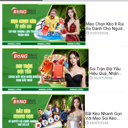
Mẹo Chọn Kèo Ít Rủi
Ro Dành Cho Người
Chơi Thông Minh
31/07/2026
Soi Trận Đội Yếu
Hiệu Quả, Nhận
Diện Kèo An Toàn
30/07/2026
Bắt Kèo Nhanh Gọn
Với Mẹo Soi Kèo
Chuẩn Từ Chuyên
29/07/2026
Gia