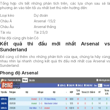
Tổng hợp chi tiết những phân tích trên, các lựa chọn sau sẽ là
phương án vào tiền tối ưu nhất bet thủ nên hướng đến:
Loại kèo
Dự đoán
Châu Á
Arsenal -1.5/2
Châu Âu
Arsenal thắng
Tài xỉu
Tài 2.5/3
Hai đội cùng ghi bàn
Có
Kết quả thi đấu mới nhất Arsenal vs
Sunderland
Để củng cố thêm cho những phân tích vừa qua, chúng ta hãy cùng
nhau nhìn lại nhanh chóng kết quả thi đấu mới nhất của Arsenal vs
Sunderland:
Phong độ Arsenal