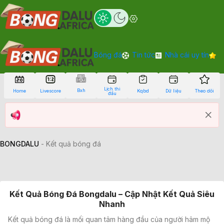
Bóng đá
Tin tức
Nhà cái uy tín
Lịch thi
Bxh
Home
Livescore
Kqbd
Dữ liệu
Theo dõi
đấu
BONGDALU
-
Kết quả bóng đá
Kết Quả Bóng Đá Bongdalu – Cập Nhật Kết Quả Siêu
Nhanh
Kết quả bóng đá là mối quan tâm hàng đầu của người hâm mộ