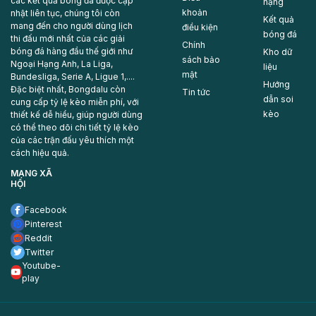
các kết quả bóng đá được cập
hạng
khoản
nhật liên tục, chúng tôi còn
Kết quả
mang đến cho người dùng lịch
điều kiện
bóng đá
thi đấu mới nhất của các giải
Chính
bóng đá hàng đầu thế giới như
Kho dữ
sách bảo
Tổng quan về website cung cấp kết quả bóng đá
Ngoại Hạng Anh, La Liga,
liệu
mật
Bongdalu
Bundesliga, Serie A, Ligue 1,....
Hướng
Đặc biệt nhất, Bongdalu còn
Tin tức
Bongdalu không chỉ là nơi cập nhật
kết quả bóng đá
mà còn là
dẫn soi
cung cấp tỷ lệ kèo miễn phí, với
kho dữ liệu phong phú cho người yêu bóng đá. Dưới đây là
kèo
thiết kế dễ hiểu, giúp người dùng
có thể theo dõi chi tiết tỷ lệ kèo
những điểm nổi bật về nền tảng này qua các khía cạnh cụ thể.
của các trận đấu yêu thích một
Bongdalu hoạt động như thế nào?
cách hiệu quả.
Đây là một website chuyên cung cấp kết quả bóng đá trực
MẠNG XÃ
HỘI
tuyến, phục vụ người hâm mộ toàn cầu. Được thành lập từ năm
2015, nền tảng này đã có hơn 10 năm phát triển mạnh mẽ. Hệ
Facebook
thống API tiên tiến giúp cập nhật tỷ số theo thời gian thực từ
Pinterest
các nguồn đáng tin cậy. Với giao diện đơn giản, người dùng dễ
Reddit
dàng truy cập trên cả máy tính và điện thoại.
Twitter
Youtube-
Website hoạt động liên tục 24/7, đảm bảo không bỏ sót bất kỳ
play
trận đấu nào. Dữ liệu được tổng hợp từ các tổ chức thể thao uy
tín, mang lại độ chính xác cao. Trang web còn tối ưu hóa trải
nghiệm bằng cách hỗ trợ đa ngôn ngữ, bao gồm tiếng Việt.