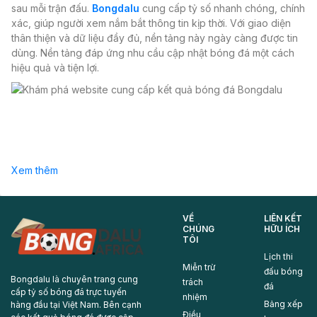
sau mỗi trận đấu.
Bongdalu
cung cấp tỷ số nhanh chóng, chính
xác, giúp người xem nắm bắt thông tin kịp thời. Với giao diện
thân thiện và dữ liệu đầy đủ, nền tảng này ngày càng được tin
dùng. Nền tảng đáp ứng nhu cầu cập nhật bóng đá một cách
hiệu quả và tiện lợi.
Xem thêm
VỀ
LIÊN KẾT
CHÚNG
HỮU ÍCH
TÔI
Lịch thi
Miễn trừ
đấu bóng
Bongdalu là chuyên trang cung
trách
đá
cấp tỷ số bóng đá trực tuyến
nhiệm
Bảng xếp
hàng đầu tại Việt Nam. Bên cạnh
Điều