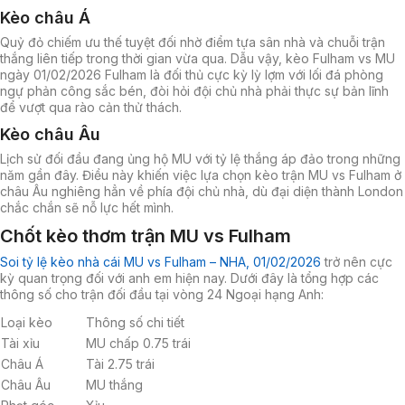
Kèo châu Á
Quỷ đỏ chiếm ưu thế tuyệt đối nhờ điểm tựa sân nhà và chuỗi trận
thắng liên tiếp trong thời gian vừa qua. Dẫu vậy, kèo Fulham vs MU
ngày 01/02/2026 Fulham là đối thủ cực kỳ lỳ lợm với lối đá phòng
ngự phản công sắc bén, đòi hỏi đội chủ nhà phải thực sự bản lĩnh
để vượt qua rào cản thử thách.
Kèo châu Âu
Lịch sử đối đầu đang ủng hộ MU với tỷ lệ thắng áp đảo trong những
năm gần đây. Điều này khiến việc lựa chọn kèo trận MU vs Fulham ở
châu Âu nghiêng hẳn về phía đội chủ nhà, dù đại diện thành London
chắc chắn sẽ nỗ lực hết mình.
Chốt kèo thơm trận MU vs Fulham
Soi tỷ lệ kèo nhà cái MU vs Fulham – NHA, 01/02/2026
trở nên cực
kỳ quan trọng đối với anh em hiện nay. Dưới đây là tổng hợp các
thông số cho trận đối đầu tại vòng 24 Ngoại hạng Anh:
Loại kèo
Thông số chi tiết
Tài xỉu
MU chấp 0.75 trái
Châu Á
Tài 2.75 trái
Châu Âu
MU thắng