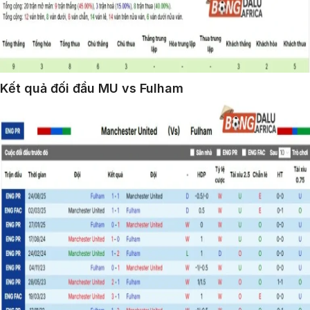
Kết quả đối đầu MU vs Fulham