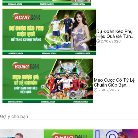
Dự Đoán Kèo Phụ
Hiệu Quả Để Tăng
Cơ Hội Thắng
27/07/2026
Mẹo Cược Có Tỷ Lệ
Chuẩn Giúp Bạn
Đọc Kèo Hiệu Quả
26/07/2026
Gợi ý cho bạn