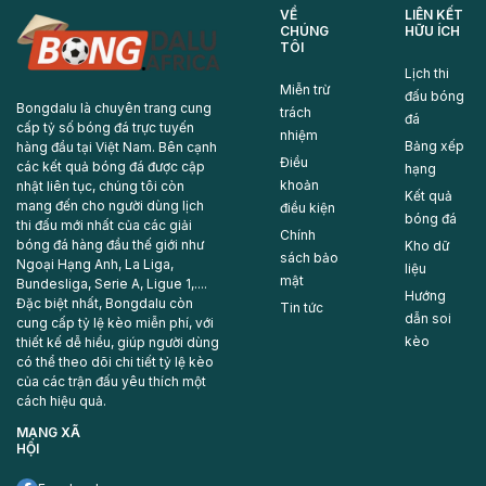
VỀ
LIÊN KẾT
CHÚNG
HỮU ÍCH
TÔI
Lịch thi
Miễn trừ
đấu bóng
Bongdalu là chuyên trang cung
trách
đá
cấp tỷ số bóng đá trực tuyến
nhiệm
Bảng xếp
hàng đầu tại Việt Nam. Bên cạnh
Điều
các kết quả bóng đá được cập
hạng
khoản
nhật liên tục, chúng tôi còn
Kết quả
mang đến cho người dùng lịch
điều kiện
bóng đá
thi đấu mới nhất của các giải
Chính
bóng đá hàng đầu thế giới như
Kho dữ
sách bảo
Ngoại Hạng Anh, La Liga,
liệu
mật
Bundesliga, Serie A, Ligue 1,....
Hướng
Đặc biệt nhất, Bongdalu còn
Tin tức
dẫn soi
cung cấp tỷ lệ kèo miễn phí, với
kèo
thiết kế dễ hiểu, giúp người dùng
có thể theo dõi chi tiết tỷ lệ kèo
của các trận đấu yêu thích một
cách hiệu quả.
MẠNG XÃ
HỘI