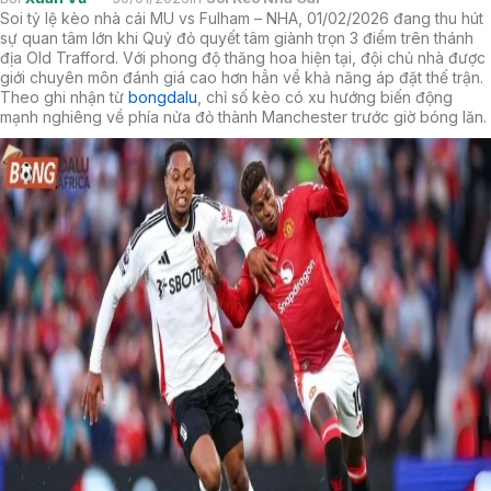
Soi tỷ lệ kèo nhà cái MU vs Fulham – NHA, 01/02/2026 đang thu hút
sự quan tâm lớn khi Quỷ đỏ quyết tâm giành trọn 3 điểm trên thánh
địa Old Trafford. Với phong độ thăng hoa hiện tại, đội chủ nhà được
giới chuyên môn đánh giá cao hơn hẳn về khả năng áp đặt thế trận.
Theo ghi nhận từ
bongdalu
, chỉ số kèo có xu hướng biến động
mạnh nghiêng về phía nửa đỏ thành Manchester trước giờ bóng lăn.