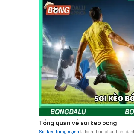
Tổng quan về soi kèo bóng
Soi kèo bóng mạnh
là hình thức phân tích, đá