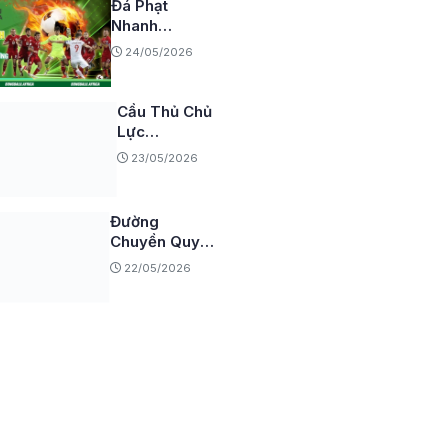
Đá Phạt
Nhanh
Bongdalu –
24/05/2026
Vũ Khí Bí Mật
Của Những
Bàn Thắng
Cầu Thủ Chủ
Lực
Bongdalu –
23/05/2026
Yếu Tố Quyết
Định Trận
Đấu
Đường
Chuyền Quyết
Định
22/05/2026
Bongdalu –
Tầm Quan
Trọng Của Nó