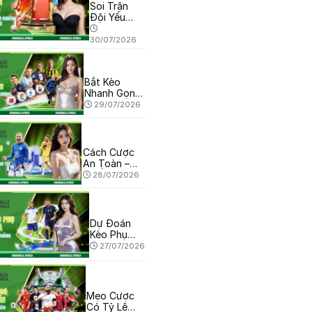
Soi Trận
Đội Yếu
Hiệu Quả,
Nhận Diện
30/07/2026
Kèo An
Toàn
Bắt Kèo
Nhanh Gọn
Với Mẹo Soi
29/07/2026
Kèo Chuẩn
Từ Chuyên
Gia
Cách Cược
An Toàn –
Chiến Lược
28/07/2026
Giúp Bạn Tối
Ưu Lợi Nhuận
Dự Đoán
Kèo Phụ
Hiệu Quả
27/07/2026
Để Tăng Cơ
Hội Thắng
Mẹo Cược
Có Tỷ Lệ