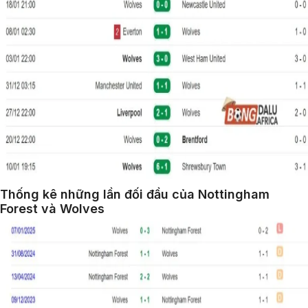
Thống kê những lần đối đầu của Nottingham
Forest và Wolves