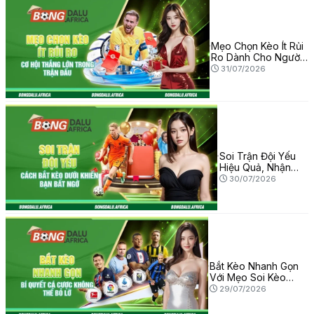
Mẹo Chọn Kèo Ít Rủi
Ro Dành Cho Người
Chơi Thông Minh
31/07/2026
Soi Trận Đội Yếu
Hiệu Quả, Nhận
Diện Kèo An Toàn
30/07/2026
Bắt Kèo Nhanh Gọn
Với Mẹo Soi Kèo
Chuẩn Từ Chuyên
29/07/2026
Gia