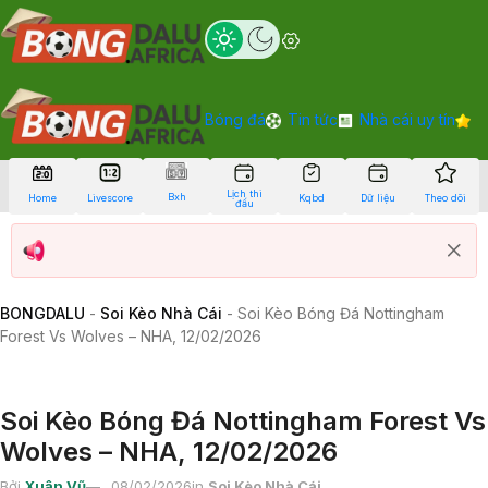
Bóng đá
Tin tức
Nhà cái uy tín
Lịch thi
Bxh
Home
Livescore
Kqbd
Dữ liệu
Theo dõi
đấu
BONGDALU
-
Soi Kèo Nhà Cái
-
Soi Kèo Bóng Đá Nottingham
Forest Vs Wolves – NHA, 12/02/2026
Soi Kèo Bóng Đá Nottingham Forest Vs
Wolves – NHA, 12/02/2026
Bởi
Xuân Vũ
08/02/2026
in
Soi Kèo Nhà Cái