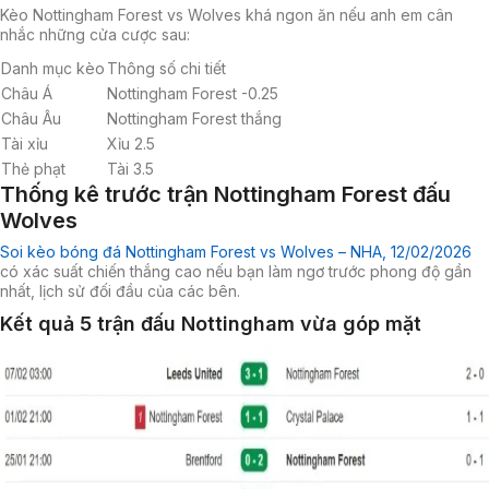
Kèo Nottingham Forest vs Wolves khá ngon ăn nếu anh em cân
nhắc những cửa cược sau:
Danh mục kèo
Thông số chi tiết
Châu Á
Nottingham Forest -0.25
Châu Âu
Nottingham Forest thắng
Tài xỉu
Xỉu 2.5
Thẻ phạt
Tài 3.5
Thống kê trước trận Nottingham Forest đấu
Wolves
Soi kèo bóng đá Nottingham Forest vs Wolves – NHA, 12/02/2026
có xác suất chiến thắng cao nếu bạn làm ngơ trước phong độ gần
nhất, lịch sử đối đầu của các bên.
Kết quả 5 trận đấu Nottingham vừa góp mặt