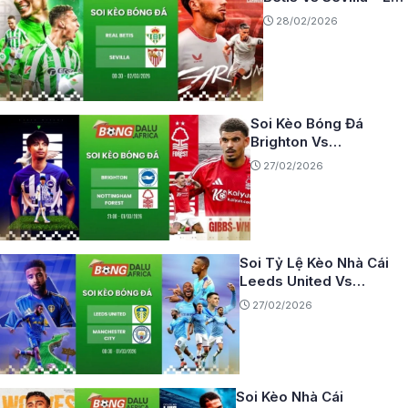
Liga, 02/03/2026
28/02/2026
Soi Kèo Bóng Đá
Brighton Vs
Nottingham Forest –
27/02/2026
NHA, 01/03/2026
Soi Tỷ Lệ Kèo Nhà Cái
Leeds United Vs
Manchester City – NHA,
27/02/2026
01/03/2026
Soi Kèo Nhà Cái