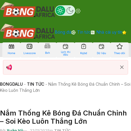
Bóng đá
Tin tức
Nhà cái uy tín
Lịch thi
Bxh
Home
Livescore
Kqbd
Dữ liệu
Theo dõi
đấu
BONGDALU
-
TIN TỨC
-
Nắm Thống Kê Bóng Đá Chuẩn Chỉnh – Soi
Kèo Luôn Thắng Lớn
Nắm Thống Kê Bóng Đá Chuẩn Chỉnh
– Soi Kèo Luôn Thắng Lớn
Bởi
Xuân Vũ
22/11/2025
in
TIN TỨC