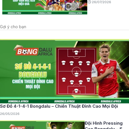
Đọc Kèo Hiệu Quả
26/07/2026
Gợi ý cho bạn
Sơ Đồ 4-1-4-1 Bongdalu – Chiến Thuật Đỉnh Cao Mọi Đội
26/05/2026
Đội Hình Pressing
Cao Bongdalu – Sức