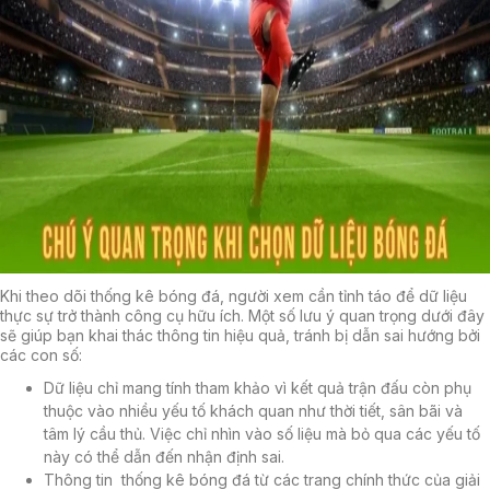
Khi theo dõi thống kê bóng đá, người xem cần tỉnh táo để dữ liệu
thực sự trở thành công cụ hữu ích. Một số lưu ý quan trọng dưới đây
sẽ giúp bạn khai thác thông tin hiệu quả, tránh bị dẫn sai hướng bởi
các con số:
Dữ liệu chỉ mang tính tham khảo vì kết quả trận đấu còn phụ
thuộc vào nhiều yếu tố khách quan như thời tiết, sân bãi và
tâm lý cầu thủ. Việc chỉ nhìn vào số liệu mà bỏ qua các yếu tố
này có thể dẫn đến nhận định sai.
Thông tin thống kê bóng đá từ các trang chính thức của giải