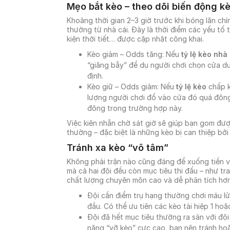
Mẹo bắt kèo – theo dõi biến động kè
Khoảng thời gian 2–3 giờ trước khi bóng lăn chí
thường từ nhà cái. Đây là thời điểm các yếu tố 
kiện thời tiết… được cập nhật công khai.
Kèo giảm – Odds tăng: Nếu
tỷ lệ kèo nhà
“giăng bẫy” để dụ người chơi chọn cửa dướ
định.
Kèo giữ – Odds giảm: Nếu
tỷ lệ kèo
chấp k
lượng người chơi đổ vào cửa đó quá đông 
đông trong trường hợp này.
Việc kiên nhẫn chờ sát giờ sẽ giúp bạn gom đượ
thường – đặc biệt là những kèo bị can thiệp bởi 
Tránh xa kèo “vô tâm”
Không phải trận nào cũng đáng để xuống tiền 
mà cả hai đội đều còn mục tiêu thi đấu – như tr
chất lượng chuyên môn cao và dễ phân tích hơn
Đội cần điểm trụ hạng thường chơi máu lử
đầu. Có thể ưu tiên các kèo tài hiệp 1 ho
Đội đã hết mục tiêu thường ra sân với đội 
năng “vỡ kèo” cực cao, bạn nên tránh h