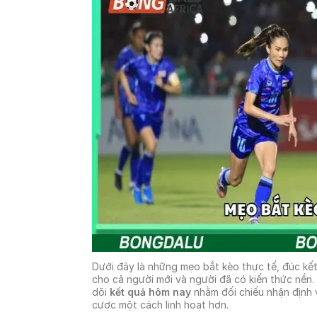
Dưới đây là những mẹo bắt kèo thực tế, đúc kết
cho cả người mới và người đã có kiến thức nền.
dõi
kết quả hôm nay
nhằm đối chiếu nhận định v
cược một cách linh hoạt hơn.