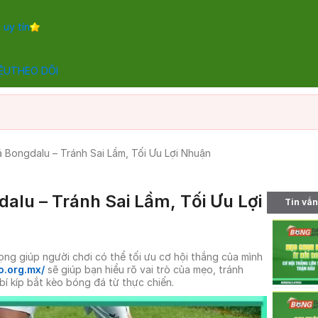
 uy tín
IỆU
THEO DÕI
Bongdalu – Tránh Sai Lầm, Tối Ưu Lợi Nhuận
alu – Tránh Sai Lầm, Tối Ưu Lợi
Tin vắn
ng giúp người chơi có thể tối ưu cơ hội thắng của mình
o.org.mx/
sẽ giúp bạn hiểu rõ vai trò của mẹo, tránh
í kíp bắt kèo bóng đá từ thực chiến.