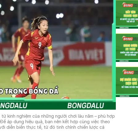
 từ kinh nghiệm của những người chơi lâu năm – phù hợp
 Để áp dụng hiệu quả, bạn nên kết hợp cùng việc theo
ới diễn biến thực tế, từ đó tinh chỉnh chiến lược cá