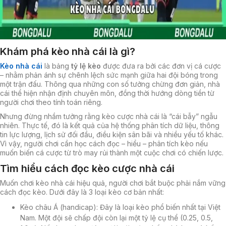
Khám phá kèo nhà cái là gì?
Kèo nhà cái
là bảng
tỷ lệ kèo
được đưa ra bởi các đơn vị cá cược
– nhằm phản ánh sự chênh lệch sức mạnh giữa hai đội bóng trong
một trận đấu. Thông qua những con số tưởng chừng đơn giản, nhà
cái thể hiện nhận định chuyên môn, đồng thời hướng dòng tiền từ
người chơi theo tính toán riêng.
Nhưng đừng nhầm tưởng rằng kèo cược nhà cái là “cái bẫy” ngẫu
nhiên. Thực tế, đó là kết quả của hệ thống phân tích dữ liệu, thông
tin lực lượng, lịch sử đối đầu, điều kiện sân bãi và nhiều yếu tố khác.
Vì vậy, người chơi cần học cách đọc – hiểu – phân tích kèo nếu
muốn biến cá cược từ trò may rủi thành một cuộc chơi có chiến lược.
Tìm hiểu cách đọc kèo cược nhà cái
Muốn chơi kèo nhà cái hiệu quả, người chơi bắt buộc phải nắm vững
cách đọc kèo. Dưới đây là 3 loại kèo cơ bản nhất:
Kèo châu Á (handicap): Đây là loại kèo phổ biến nhất tại Việt
Nam. Một đội sẽ chấp đội còn lại một tỷ lệ cụ thể (0.25, 0.5,