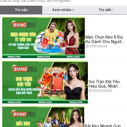
của tư duy và chiến lược tại bongdalu.
Tin vắn
Xem nhiều
Tin sốt
Mẹo Chọn Kèo Ít Rủi
Ro Dành Cho Người
Chơi Thông Minh
31/07/2026
Soi Trận Đội Yếu
Hiệu Quả, Nhận
Diện Kèo An Toàn
30/07/2026
Bắt Kèo Nhanh Gọn