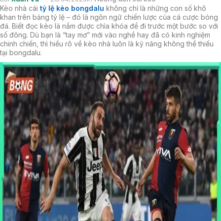
Kèo nhà cái
tỷ lệ kèo bongdalu
không chỉ là những con số khô
khan trên bảng tỷ lệ – đó là ngôn ngữ chiến lược của cá cược bóng
đá. Biết đọc kèo là nắm được chìa khóa để đi trước một bước so với
số đông. Dù bạn là “tay mơ” mới vào nghề hay đã có kinh nghiệm
chinh chiến, thì hiểu rõ về kèo nhà luôn là kỹ năng không thể thiếu
tại bongdalu.