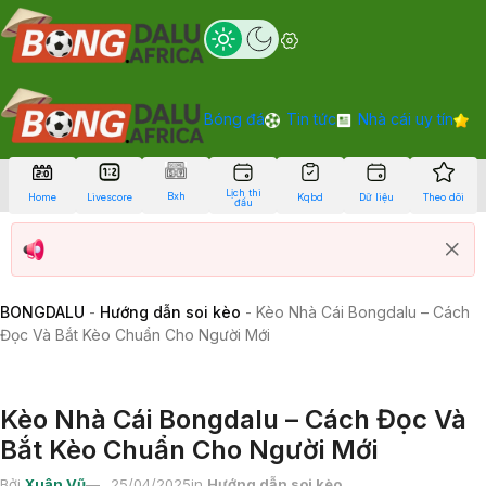
Bóng đá
Tin tức
Nhà cái uy tín
Lịch thi
Bxh
Home
Livescore
Kqbd
Dữ liệu
Theo dõi
đấu
BONGDALU
-
Hướng dẫn soi kèo
-
Kèo Nhà Cái Bongdalu – Cách
Đọc Và Bắt Kèo Chuẩn Cho Người Mới
Kèo Nhà Cái Bongdalu – Cách Đọc Và
Bắt Kèo Chuẩn Cho Người Mới
Bởi
Xuân Vũ
25/04/2025
in
Hướng dẫn soi kèo