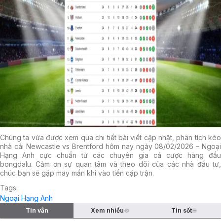
Chúng ta vừa được xem qua chi tiết bài viết cập nhật, phân tích kèo
nhà cái Newcastle vs Brentford hôm nay ngày 08/02/2026 – Ngoại
Hạng Anh cực chuẩn từ các chuyên gia cá cược hàng đầu
bongdalu. Cảm ơn sự quan tâm và theo dõi của các nhà đầu tư,
chúc bạn sẽ gặp may mắn khi vào tiền cặp trận.
Tags:
Ngoại Hạng Anh
Tin vắn
Xem nhiều
Tin sốt