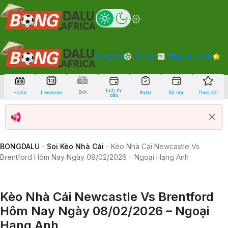
Bóng đá
Tin tức
Nhà cái uy tín
Lịch thi
Bxh
Home
Livescore
Kqbd
Dữ liệu
Theo dõi
đấu
BONGDALU
-
Soi Kèo Nhà Cái
-
Kèo Nhà Cái Newcastle Vs
Brentford Hôm Nay Ngày 08/02/2026 – Ngoại Hạng Anh
Kèo Nhà Cái Newcastle Vs Brentford
Hôm Nay Ngày 08/02/2026 – Ngoại
Hạng Anh