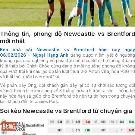
Thông tin, phong độ Newcastle vs Brentford
mới nhất
Kèo nhà cái Newcastle vs Brentford hôm nay ngày
08/02/2026 – Ngoại Hạng Anh
đang được niêm yết ở ngưỡn
không quá cao nghiêng về phía đội chủ nhà. Sở dĩ hệ thống đưa ra
tỷ lệ thấp bởi Chích Chòe cũng đang ở một ngưỡng phong độ không
quá vượt trội khi câu lạc bộ lần lượt thua 0-2 Aston Villa, hòa PSG 1-1
và thất thủ trước Liverpool 1-4.
Về phần bầy Ong, đội khách gần đây lại có sự khởi sắc tương đối
về mặt thành tích khi mang về 3 thắng lợi sau 5 trận ra sân. Thống kê
này hứa hẹn sẽ giúp cho Brentford trở nên tự tin hơn trong chuyến
làm khách đến St James Park.
Soi kèo Newcastle vs Brentford từ chuyên gia