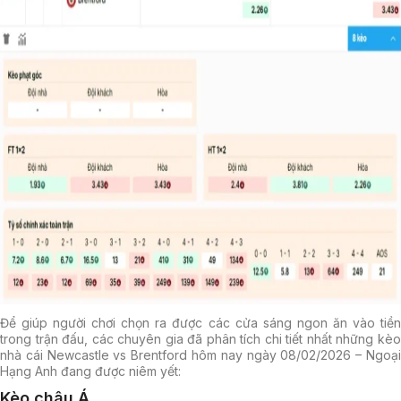
Để giúp người chơi chọn ra được các cửa sáng ngon ăn vào tiền
trong trận đấu, các chuyên gia đã phân tích chi tiết nhất những kèo
nhà cái Newcastle vs Brentford hôm nay ngày 08/02/2026 – Ngoại
Hạng Anh đang được niêm yết:
Kèo châu Á