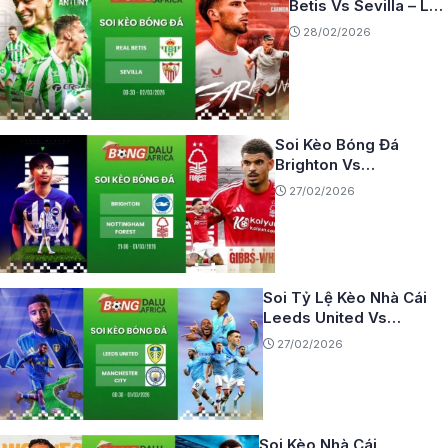
Betis Vs Sevilla – La
Liga, 02/03/2026
28/02/2026
Soi Kèo Bóng Đá
Brighton Vs
Nottingham Forest –
27/02/2026
NHA, 01/03/2026
Soi Tỷ Lệ Kèo Nhà Cái
Leeds United Vs
Manchester City – NHA,
27/02/2026
01/03/2026
Soi Kèo Nhà Cái