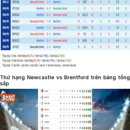
Thứ hạng Newcastle vs Brentford trên bảng tổng
sắp