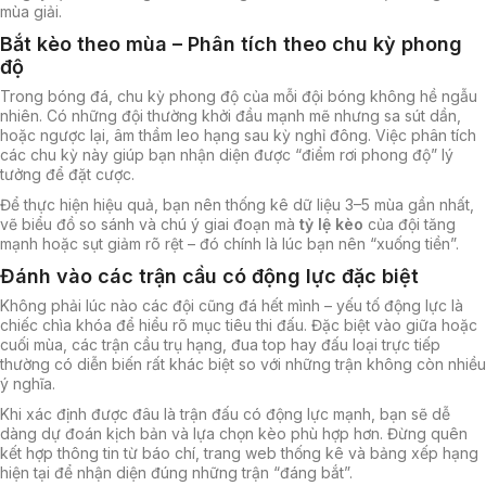
mùa giải.
Bắt kèo theo mùa – Phân tích theo chu kỳ phong
độ
Trong bóng đá, chu kỳ phong độ của mỗi đội bóng không hề ngẫu
nhiên. Có những đội thường khởi đầu mạnh mẽ nhưng sa sút dần,
hoặc ngược lại, âm thầm leo hạng sau kỳ nghỉ đông. Việc phân tích
các chu kỳ này giúp bạn nhận diện được “điểm rơi phong độ” lý
tưởng để đặt cược.
Để thực hiện hiệu quả, bạn nên thống kê dữ liệu 3–5 mùa gần nhất,
vẽ biểu đồ so sánh và chú ý giai đoạn mà
tỷ lệ kèo
của đội tăng
mạnh hoặc sụt giảm rõ rệt – đó chính là lúc bạn nên “xuống tiền”.
Đánh vào các trận cầu có động lực đặc biệt
Không phải lúc nào các đội cũng đá hết mình – yếu tố động lực là
chiếc chìa khóa để hiểu rõ mục tiêu thi đấu. Đặc biệt vào giữa hoặc
cuối mùa, các trận cầu trụ hạng, đua top hay đấu loại trực tiếp
thường có diễn biến rất khác biệt so với những trận không còn nhiều
ý nghĩa.
Khi xác định được đâu là trận đấu có động lực mạnh, bạn sẽ dễ
dàng dự đoán kịch bản và lựa chọn kèo phù hợp hơn. Đừng quên
kết hợp thông tin từ báo chí, trang web thống kê và bảng xếp hạng
hiện tại để nhận diện đúng những trận “đáng bắt”.