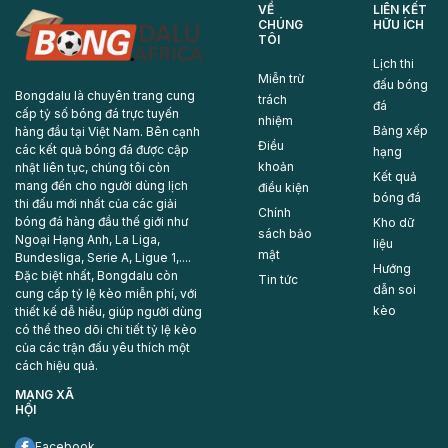
VỀ
LIÊN KẾT
CHÚNG
HỮU ÍCH
TÔI
Lịch thi
Miễn trừ
đấu bóng
Bongdalu là chuyên trang cung
trách
đá
cấp tỷ số bóng đá trực tuyến
nhiệm
Bảng xếp
hàng đầu tại Việt Nam. Bên cạnh
Điều
các kết quả bóng đá được cập
hạng
khoản
nhật liên tục, chúng tôi còn
Kết quả
mang đến cho người dùng lịch
điều kiện
bóng đá
thi đấu mới nhất của các giải
Chính
bóng đá hàng đầu thế giới như
Kho dữ
sách bảo
Ngoại Hạng Anh, La Liga,
liệu
mật
Bundesliga, Serie A, Ligue 1,....
Hướng
Đặc biệt nhất, Bongdalu còn
Tin tức
dẫn soi
cung cấp tỷ lệ kèo miễn phí, với
kèo
thiết kế dễ hiểu, giúp người dùng
có thể theo dõi chi tiết tỷ lệ kèo
của các trận đấu yêu thích một
cách hiệu quả.
MẠNG XÃ
HỘI
Facebook