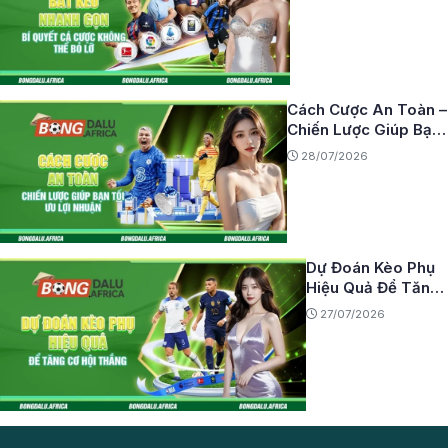
Gia
Cách Cược An Toàn –
Chiến Lược Giúp Bạn
Tối Ưu Lợi Nhuận
28/07/2026
Dự Đoán Kèo Phụ
Hiệu Quả Để Tăng
Cơ Hội Thắng
27/07/2026