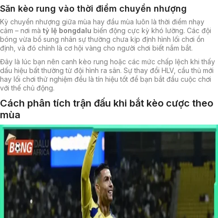
Săn kèo rung vào thời điểm chuyển nhượng
Kỳ chuyển nhượng giữa mùa hay đầu mùa luôn là thời điểm nhạy
cảm – nơi mà
tỷ lệ bongdalu
biến động cực kỳ khó lường. Các đội
bóng vừa bổ sung nhân sự thường chưa kịp định hình lối chơi ổn
định, và đó chính là cơ hội vàng cho người chơi biết nắm bắt.
Đây là lúc bạn nên canh kèo rung hoặc các mức chấp lệch khi thấy
dấu hiệu bất thường từ đội hình ra sân. Sự thay đổi HLV, cầu thủ mới
hay lối chơi thử nghiệm đều là tín hiệu tốt để bạn bắt đầu cuộc chơi
với thế chủ động.
Cách phân tích trận đấu khi bắt kèo cược theo
mùa