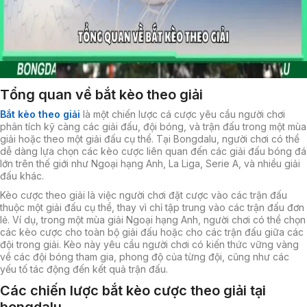
Tổng quan về bắt kèo theo giải
Bắt kèo theo giải
là một chiến lược cá cược yêu cầu người chơi
phân tích kỹ càng các giải đấu, đội bóng, và trận đấu trong một mùa
giải hoặc theo một giải đấu cụ thể. Tại Bongdalu, người chơi có thể
dễ dàng lựa chọn các kèo cược liên quan đến các giải đấu bóng đá
lớn trên thế giới như Ngoại hạng Anh, La Liga, Serie A, và nhiều giải
đấu khác.
Kèo cược theo giải là việc người chơi đặt cược vào các trận đấu
thuộc một giải đấu cụ thể, thay vì chỉ tập trung vào các trận đấu đơn
lẻ. Ví dụ, trong một mùa giải Ngoại hạng Anh, người chơi có thể chọn
các kèo cược cho toàn bộ giải đấu hoặc cho các trận đấu giữa các
đội trong giải. Kèo này yêu cầu người chơi có kiến thức vững vàng
về các đội bóng tham gia, phong độ của từng đội, cũng như các
yếu tố tác động đến kết quả trận đấu.
Các chiến lược bắt kèo cược theo giải tại