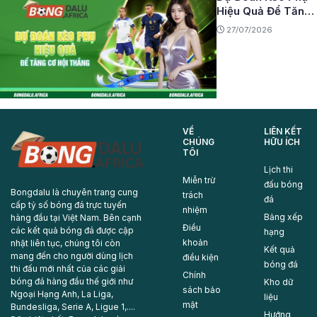
Hiệu Quả Để Tăng
Cơ Hội Thắng
27/07/2026
VỀ
LIÊN KẾT
CHÚNG
HỮU ÍCH
TÔI
Lịch thi
Miễn trừ
đấu bóng
Bongdalu là chuyên trang cung
trách
đá
cấp tỷ số bóng đá trực tuyến
nhiệm
Bảng xếp
hàng đầu tại Việt Nam. Bên cạnh
Điều
các kết quả bóng đá được cập
hạng
khoản
nhật liên tục, chúng tôi còn
Kết quả
mang đến cho người dùng lịch
điều kiện
bóng đá
thi đấu mới nhất của các giải
Chính
bóng đá hàng đầu thế giới như
Kho dữ
sách bảo
Ngoại Hạng Anh, La Liga,
liệu
mật
Bundesliga, Serie A, Ligue 1,....
Hướng