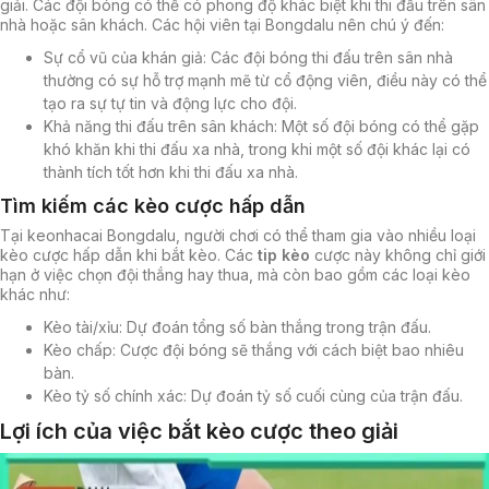
giải. Các đội bóng có thể có phong độ khác biệt khi thi đấu trên sân
nhà hoặc sân khách. Các hội viên tại Bongdalu nên chú ý đến:
Sự cổ vũ của khán giả: Các đội bóng thi đấu trên sân nhà
thường có sự hỗ trợ mạnh mẽ từ cổ động viên, điều này có thể
tạo ra sự tự tin và động lực cho đội.
Khả năng thi đấu trên sân khách: Một số đội bóng có thể gặp
khó khăn khi thi đấu xa nhà, trong khi một số đội khác lại có
thành tích tốt hơn khi thi đấu xa nhà.
Tìm kiếm các kèo cược hấp dẫn
Tại keonhacai Bongdalu, người chơi có thể tham gia vào nhiều loại
kèo cược hấp dẫn khi bắt kèo. Các
tip kèo
cược này không chỉ giới
hạn ở việc chọn đội thắng hay thua, mà còn bao gồm các loại kèo
khác như:
Kèo tài/xỉu: Dự đoán tổng số bàn thắng trong trận đấu.
Kèo chấp: Cược đội bóng sẽ thắng với cách biệt bao nhiêu
bàn.
Kèo tỷ số chính xác: Dự đoán tỷ số cuối cùng của trận đấu.
Lợi ích của việc bắt kèo cược theo giải