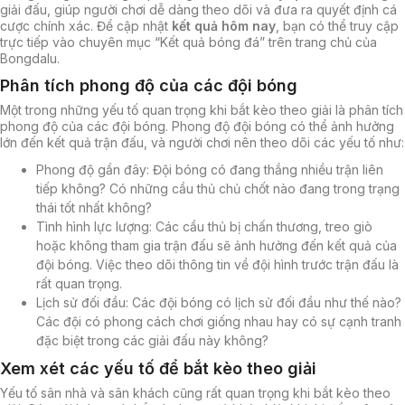
giải đấu, giúp người chơi dễ dàng theo dõi và đưa ra quyết định cá
cược chính xác. Để cập nhật
kết quả hôm nay
, bạn có thể truy cập
trực tiếp vào chuyên mục “Kết quả bóng đá” trên trang chủ của
Bongdalu.​
Phân tích phong độ của các đội bóng
Một trong những yếu tố quan trọng khi bắt kèo theo giải là phân tích
phong độ của các đội bóng. Phong độ đội bóng có thể ảnh hưởng
lớn đến kết quả trận đấu, và người chơi nên theo dõi các yếu tố như:
Phong độ gần đây: Đội bóng có đang thắng nhiều trận liên
tiếp không? Có những cầu thủ chủ chốt nào đang trong trạng
thái tốt nhất không?
Tình hình lực lượng: Các cầu thủ bị chấn thương, treo giò
hoặc không tham gia trận đấu sẽ ảnh hưởng đến kết quả của
đội bóng. Việc theo dõi thông tin về đội hình trước trận đấu là
rất quan trọng.
Lịch sử đối đầu: Các đội bóng có lịch sử đối đầu như thế nào?
Các đội có phong cách chơi giống nhau hay có sự cạnh tranh
đặc biệt trong các giải đấu này không?
Xem xét các yếu tố để bắt kèo theo giải
Yếu tố sân nhà và sân khách cũng rất quan trọng khi bắt kèo theo