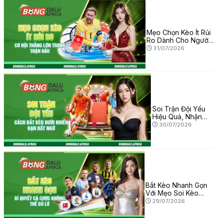
Mẹo Chọn Kèo Ít Rủi
Ro Dành Cho Người
Chơi Thông Minh
31/07/2026
Soi Trận Đội Yếu
Hiệu Quả, Nhận
Diện Kèo An Toàn
30/07/2026
Bắt Kèo Nhanh Gọn
Với Mẹo Soi Kèo
Chuẩn Từ Chuyên
29/07/2026
Gia