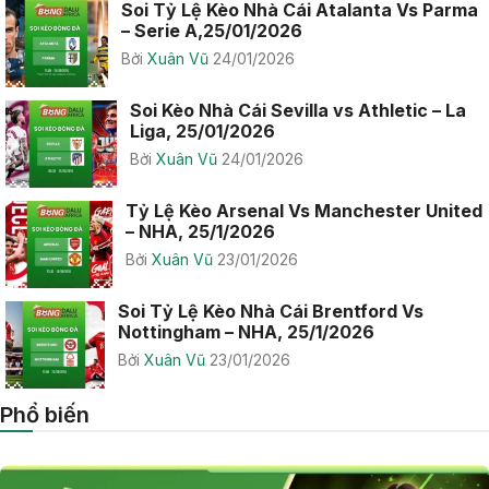
Soi Tỷ Lệ Kèo Nhà Cái Atalanta Vs Parma
– Serie A,25/01/2026
Bởi
Xuân Vũ
24/01/2026
Soi Kèo Nhà Cái Sevilla vs Athletic – La
Liga, 25/01/2026
Bởi
Xuân Vũ
24/01/2026
Tỷ Lệ Kèo Arsenal Vs Manchester United
– NHA, 25/1/2026
Bởi
Xuân Vũ
23/01/2026
Soi Tỷ Lệ Kèo Nhà Cái Brentford Vs
Nottingham – NHA, 25/1/2026
Bởi
Xuân Vũ
23/01/2026
Phổ biến