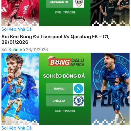
Soi Kèo Nhà Cái
Soi Kèo Bóng Đá Liverpool Vs Qarabag FK – C1,
29/01/2026
Bởi
Xuân Vũ
26/01/2026
Soi Kèo Nhà Cái