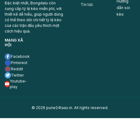
Hướng
Đặc biệt nhất, Bongdalu còn
Tin tức
dẫn soi
cung cấp tỷ lệ kèo miễn phí, với
kèo
thiết kế dễ hiểu, giúp người dùng
có thể theo dõi chi tiết tỷ lệ kèo
của các trận đấu yêu thích một
cách hiệu quả.
MẠNG XÃ
HỘI
Facebook
Pinterest
Reddit
Twitter
Youtube-
play
© 2026 pune24taas.in. All rights reserved.