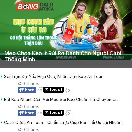
Mẹo Chọn Kèo Ít Rủi Ro Dành Cho Người Chơi
Thông Minh
Soi Trận Đội Yếu Hiệu Quả, Nhận Diện Kèo An Toàn
0 shares
Tweet
Share
0
0
Bắt Kèo Nhanh Gọn Với Mẹo Soi Kèo Chuẩn Từ Chuyên Gia
0 shares
Tweet
Share
0
0
Cách Cược An Toàn – Chiến Lược Giúp Bạn Tối Ưu Lợi Nhuận
0 shares